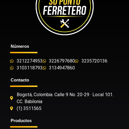
Números
3212274953
3226797680
3235720136
3103118793
3134947860
Contacto
Bogotá, Colombia. Calle 9 No. 20-29 · Local 101.
CC. Babilonia
(1) 3511565
Productos