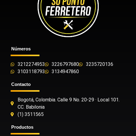
Números
3212274953
3226797680
3235720136
3103118793
3134947860
Contacto
Bogotá, Colombia. Calle 9 No. 20-29 · Local 101.
CC. Babilonia
(1) 3511565
Productos