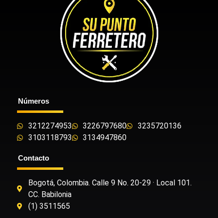
Números
3212274953
3226797680
3235720136
3103118793
3134947860
Contacto
Bogotá, Colombia. Calle 9 No. 20-29 · Local 101.
CC. Babilonia
(1) 3511565